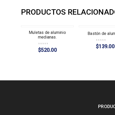
PRODUCTOS RELACIONAD
AGOTADO
um de
Muletas de aluminio
Bastón de alum
e, con
medianas.
s
$
139.00
$
520.00
PRODU