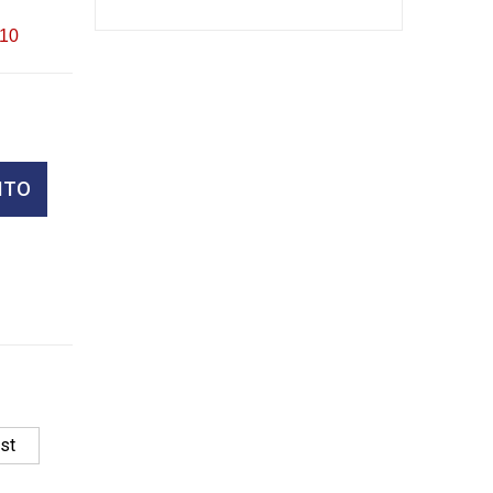
10
ITO
st