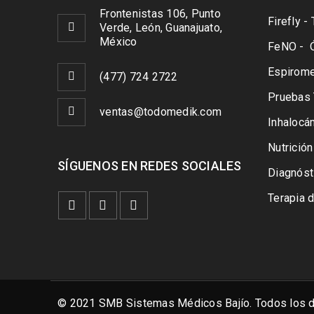
Frontenistas 106, Punto
Firefly 
Verde, León, Guanajuato,
México
FeNO - Ó
Espiromet
(477) 724 2722
Pruebas 
ventas@todomedik.com
Inhaloc
Nutrición
SÍGUENOS EN REDES SOCIALES
Diagnóst
Terapia 
© 2021 SMB Sistemas Médicos Bajío. Todos los d