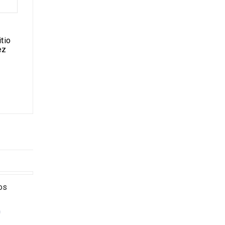
tio
ez
os
0