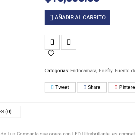
AÑADIR AL CARRITO
Categorías:
Endocámara
,
Firefly
,
Fuente d
Tweet
Share
Pintere
S (0)
 de Luz Compacta que opera con LED Ultrabrillante, es compat