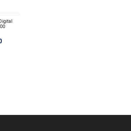
igital
500
0