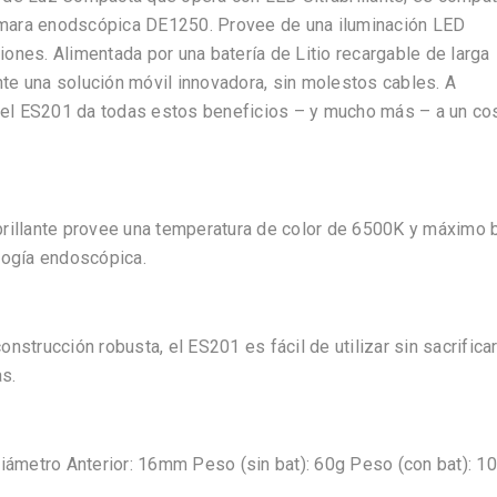
mara enodscópica DE1250. Provee de una iluminación LED
ciones. Alimentada por una batería de Litio recargable de larga
te una solución móvil innovadora, sin molestos cables. A
, el ES201 da todas estos beneficios – y mucho más – a un co
rillante provee una temperatura de color de 6500K y máximo b
logía endoscópica.
strucción robusta, el ES201 es fácil de utilizar sin sacrifica
s.
ámetro Anterior: 16mm Peso (sin bat): 60g Peso (con bat): 1