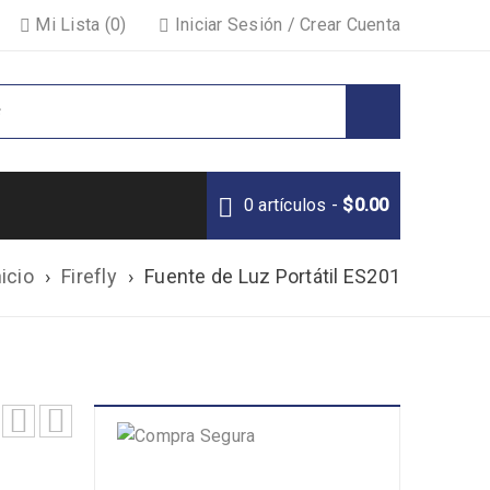
Mi Lista (0)
Iniciar Sesión
/
Crear Cuenta
0 artículos
-
$
0.00
nicio
›
Firefly
›
Fuente de Luz Portátil ES201