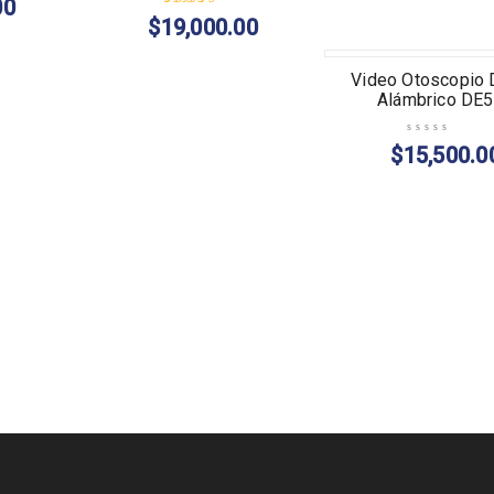
00
$
19,000.00
Valorado en
5.00
de 5
AGOTADO
Video Otoscopio D
Alámbrico DE
$
15,500.0