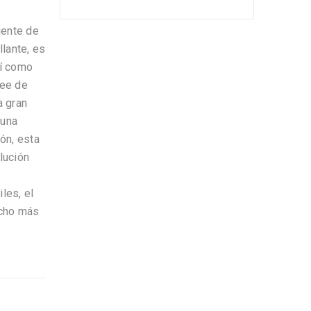
uente de
lante, es
í como
vee de
a gran
 una
ión, esta
lución
les, el
ucho más