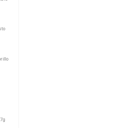
sto
rillo
r
07g