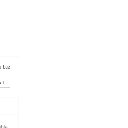
e Luz
st
ible