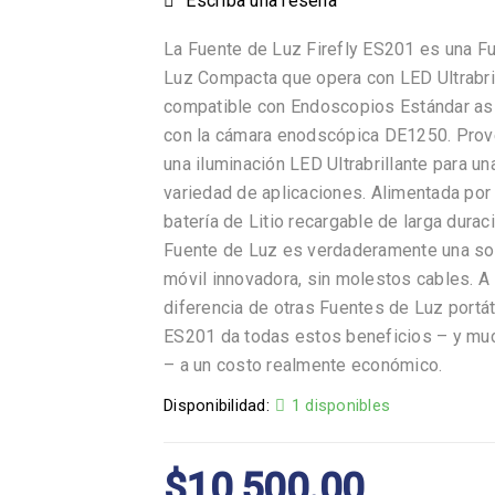
Escriba una reseña
La Fuente de Luz Firefly ES201 es una F
Luz Compacta que opera con LED Ultrabril
compatible con Endoscopios Estándar as
con la cámara enodscópica DE1250. Pro
una iluminación LED Ultrabrillante para un
variedad de aplicaciones. Alimentada por
batería de Litio recargable de larga durac
Fuente de Luz es verdaderamente una so
móvil innovadora, sin molestos cables. A
diferencia de otras Fuentes de Luz portáti
ES201 da todas estos beneficios – y m
– a un costo realmente económico.
Disponibilidad:
1 disponibles
$
10,500.00