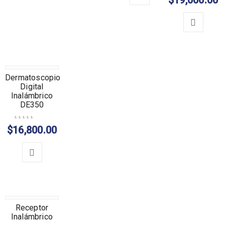
$
19,000.00
Valorado en
5.00
de 5
Dermatoscopio
AGOTADO
Digital
Inalámbrico
DE350
$
16,800.00
Receptor
Inalámbrico