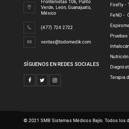
Frontenistas 106, Punto
Firefly 
Verde, León, Guanajuato,
México
FeNO - Ó
Espiromet
(477) 724 2722
Pruebas 
ventas@todomedik.com
Inhaloc
Nutrición
SÍGUENOS EN REDES SOCIALES
Diagnóst
Terapia 
© 2021 SMB Sistemas Médicos Bajío. Todos los d