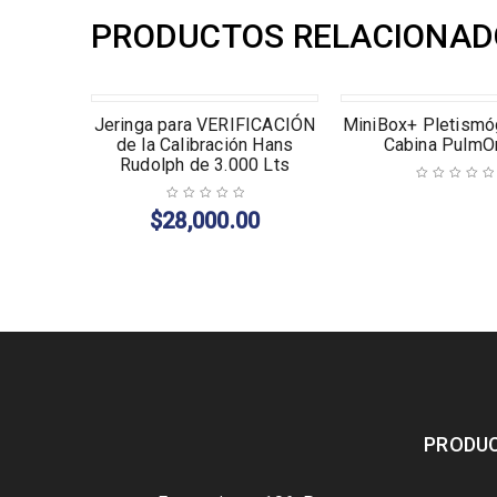
PRODUCTOS RELACIONAD
tón 100
Jeringa para VERIFICACIÓN
MiniBox+ Pletismó
de la Calibración Hans
Cabina PulmO
Rudolph de 3.000 Lts
0
$
28,000.00
PRODU