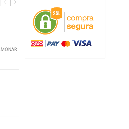
A
ULMONAR