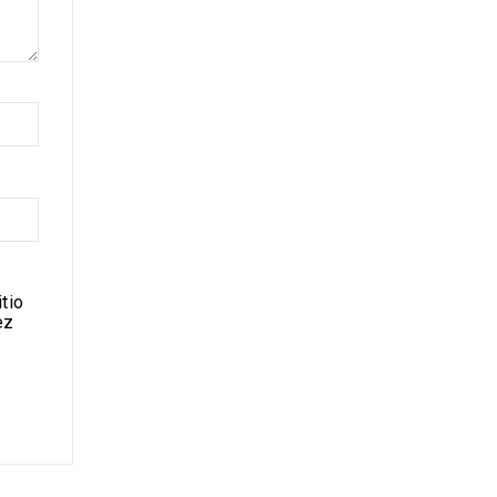
tio
ez