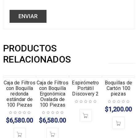
PRODUCTOS
RELACIONADOS
Caja de Filtros
AGOTADO
Caja de Filtros
AGOTADO
Espirómetro
Boquillas de
con Boquilla
con Boquilla
Portátil
Cartón 100
redonda
Ergonómica
Discovery 2
piezas
estándar de
Ovalada de
100 Piezas
100 Piezas
$
1,200.00
$
6,580.00
$
6,580.00