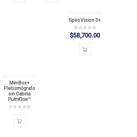
SpiroVision 3+
$
58,700.00
MiniBox+
Pletismógrafo
sin Cabina
PulmOne™